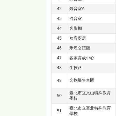
42
錄音室A
43
混音室
44
客影棚
45
哈客廚房
46
禾埕交誼廳
47
客家育成中心
48
生技路
文物展售空間
49
臺北市立文山特殊教育
50
學校
臺北市立臺北特殊教育
51
學校