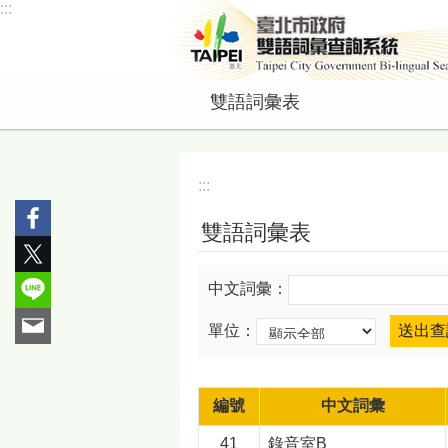
:::
跳到主要內容區塊
雙語詞彙表
:::
雙語詞彙表
中文詞彙：
單位：
編號
中文詞彙
41
錄音室B