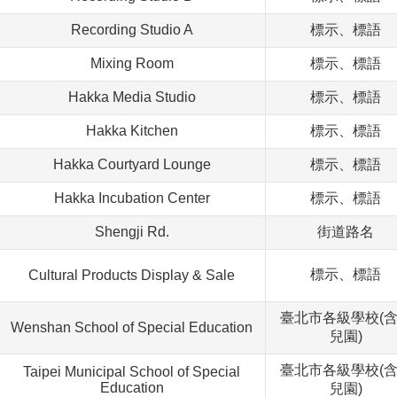
Recording Studio A
標示、標語
Mixing Room
標示、標語
Hakka Media Studio
標示、標語
Hakka Kitchen
標示、標語
Hakka Courtyard Lounge
標示、標語
Hakka Incubation Center
標示、標語
Shengji Rd.
街道路名
標示、標語
Cultural Products Display & Sale
臺北市各級學校(
Wenshan School of Special Education
兒園)
臺北市各級學校(
Taipei Municipal School of Special
Education
兒園)