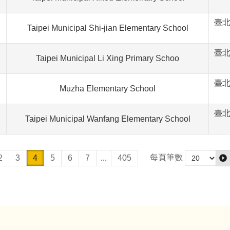
臺北
Taipei Municipal Shi-jian Elementary School
臺北
Taipei Municipal Li Xing Primary Schoo
臺北
Muzha Elementary School
臺北
Taipei Municipal Wanfang Elementary School
每頁筆數
2
3
4
5
6
7
...
405