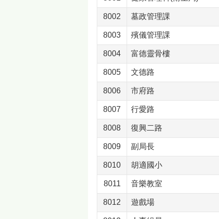
8002
墓政管理課
8003
殯儀管理課
8004
富德靈骨樓
8005
文德路
8006
市府路
8007
行愛路
8008
復興二路
8009
副局長
8010
胡適國小
8011
音樂教室
8012
遊戲場