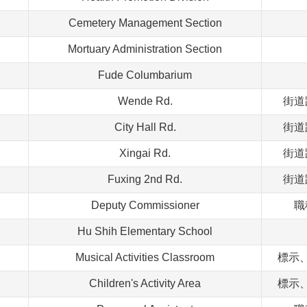
Cemetery Management Section
Mortuary Administration Section
Fude Columbarium
Wende Rd.
街道
City Hall Rd.
街道
Xingai Rd.
街道
Fuxing 2nd Rd.
街道
Deputy Commissioner
職
Hu Shih Elementary School
Musical Activities Classroom
標示
Children's Activity Area
標示