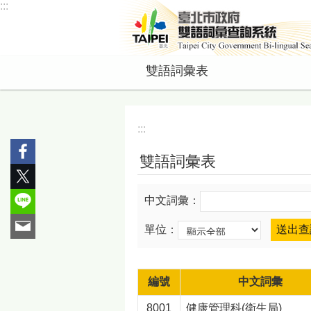
:::
跳到主要內容區塊
雙語詞彙表
:::
雙語詞彙表
中文詞彙：
單位：
編號
中文詞彙
8001
健康管理科(衛生局)