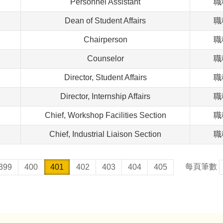
Personnel Assistant
職
Dean of Student Affairs
職
Chairperson
職
Counselor
職
Director, Student Affairs
職
Director, Internship Affairs
職
Chief, Workshop Facilities Section
職
Chief, Industrial Liaison Section
職
每頁筆數
399
400
401
402
403
404
405